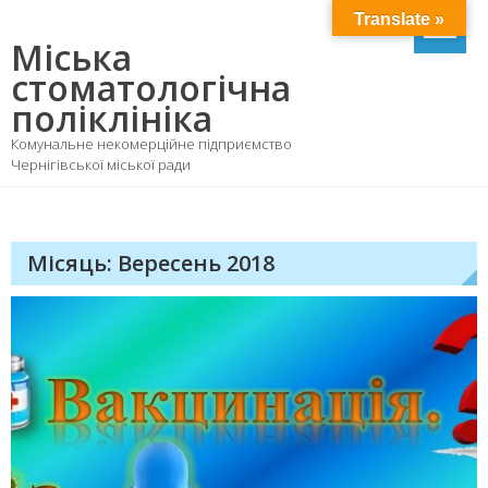
Skip
Translate »
to
Міська
content
стоматологічна
поліклініка
Комунальне некомерційне підприємство
Чернігівської міської ради
Місяць: Вересень 2018