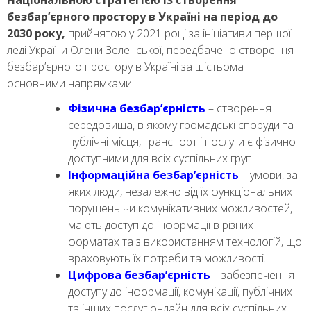
безбар’єрного простору в Україні на період до
2030 року
,
прийнятою у 2021 році за ініціативи першої
леді України Олени Зеленської, передбачено створення
безбар’єрного простору в Україні за шістьома
основними напрямками:
Фізична безбар’єрність
– створення
середовища, в якому громадські споруди та
публічні місця, транспорт і послуги є фізично
доступними для всіх суспільних груп.
Інформаційна безбар’єрність
– умови, за
яких люди, незалежно від їх функціональних
порушень чи комунікативних можливостей,
мають доступ до інформації в різних
форматах та з використанням технологій, що
враховують їх потреби та можливості.
Цифрова безбар’єрність
– забезпечення
доступу до інформації, комунікації, публічних
та інших послуг онлайн для всіх суспільних