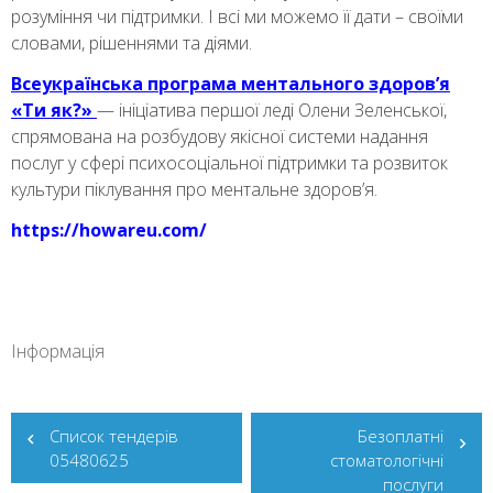
розуміння чи підтримки. І всі ми можемо її дати – своїми
словами, рішеннями та діями.
Всеукраїнська програма ментального здоров’я
«Ти як?»
— ініціатива першої леді Олени Зеленської,
спрямована на розбудову якісної системи надання
послуг у сфері психосоціальної підтримки та розвиток
культури піклування про ментальне здоров’я.
https://howareu.com/
Інформація
Навігація
Список тендерiв
Безоплатні
05480625
стоматологічні
записів
послуги