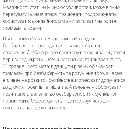
життя. Це коли кожна людина, незалежно від віку,
інвалідності, статі чи інших особливостей, може вільно
пересуватись, навчатися, працювати, подорожувати,
користуватись онлайн-послугами, впливати на життя
громади та країни.
Цього року в Україні Національний тиждень
безбар’єрності проводиться в рамках стратегії
створення безбар’єрного простору в Україні за ініціативи
першої леді України
Олени Зеленської
та триває з 25 по
31 травня. Його мета: підвищити рівень обізнаності
громадян про безбар’єрність та розуміння того, як вона
впливає на розвиток суспільства, мотивувати долучатися
до діючих проєктів та ініціатив. А головне – сформувати
позитивне ставлення до безбар’єрності як суспільної
норми. Адже безбар’єрність – це про зручність для
кожного з нас, це коли можеш.
Національною стратегією із створення