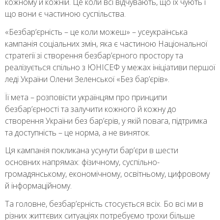
кожному й кожній. Це коли всі відчувають, що їх чують і
що вони є частиною суспільства.
«Безбар’єрність – це коли можеш» – усеукраїнська
кампанія соціальних змін, яка є частиною Національної
стратегії зі створення безбарʼєрного простору та
реалізується спільно з ЮНІСЕФ у межах ініціативи першої
леді України Олени Зеленської «Без бар’єрів».
Її мета – розповісти українцям про принципи
безбар’єрності та залучити кожного й кожну до
створення України без бар’єрів, у якій повага, підтримка
та доступність – це норма, а не виняток.
Ця кампанія покликана усунути барʼєри в шести
основних напрямах: фізичному, суспільно-
громадянському, економічному, освітньому, цифровому
й інформаційному.
Та головне, безбарʼєрність стосується всіх. Бо всі ми в
різних життєвих ситуаціях потребуємо трохи більше